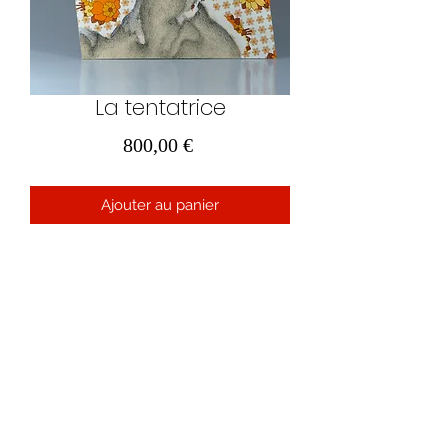
La tentatrice
Prix
800,00 €
Ajouter au panier
32 cm x 48 cm
Dessin sur carton bois et sur
papier peint déchiré
2020